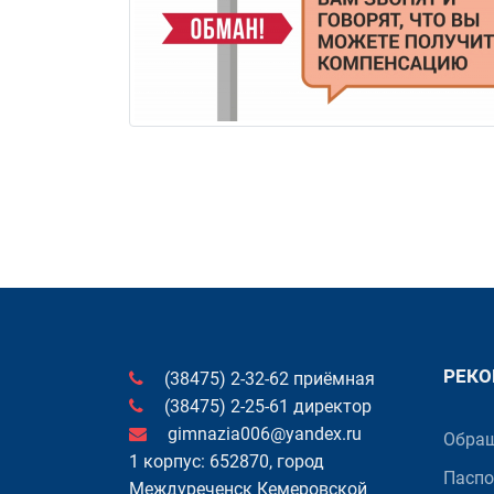
РЕК
(38475) 2-32-62 приёмная
(38475) 2-25-61 директор
gimnazia006@yandex.ru
Обращ
1 корпус: 652870, город
Паспо
Междуреченск Кемеровской